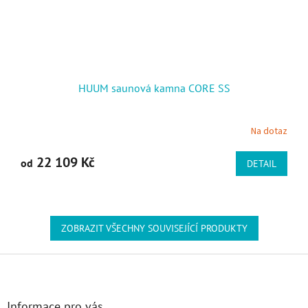
HUUM saunová kamna CORE SS
Na dotaz
22 109 Kč
od
DETAIL
ZOBRAZIT VŠECHNY SOUVISEJÍCÍ PRODUKTY
Zápatí
Informace pro vás