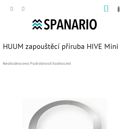
Přejít na obsah
NÁKUP
HUUM zapouštěcí příruba HIVE Mini
Průměrné hodnocení produktu je 0,0 z 5 hvězdiček.
Neohodnoceno
Podrobnosti hodnocení