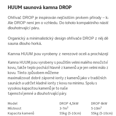
HUUM saunová kamna DROP
Ohřívač DROP je inspirován nejčistším prvkem přírody – kapkou v
Ale DROP není jen o vzhledu. Do tohoto kompaktního nástěnné
dlouhotrvající páru.
Organický a minimalistický design ohřívače DROP z něj dělá v
sauna dlouho horká. 
Kamna HUUM jsou vyrobeny z nerezové oceli a procházejí dlou
Kamna HUUM jsou vyrobeny s použitím velmi malého množství
kovu, takže teplo pochází hlavně z kamenů a je jen velmi málo z
kovu. Tímto způsobem můžeme
maximalizovat dobré záporné ionty z kamenů jako v tradičních
saunách a udržet kladné ionty z kovu na minimu. Spolu s
vysokou kapacitou kamenů je to naše
tajemství jemné a dlouhotrvající páry.
Model
DROP 4,5kW
DROP 6kW
3
3
Místnost
3-7m
5-10m
Kapacita kamenů
55kg (5-10cm)
55kg (5-10cm)