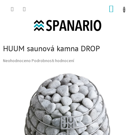
Přejít na obsah
NÁKUP
HUUM saunová kamna DROP
Průměrné hodnocení produktu je 0,0 z 5 hvězdiček.
Neohodnoceno
Podrobnosti hodnocení