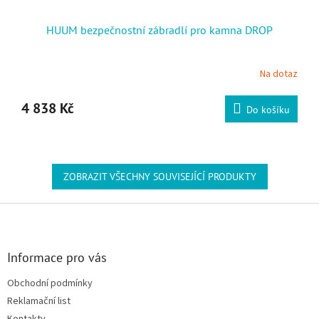
HUUM bezpečnostní zábradlí pro kamna DROP
Na dotaz
4 838 Kč
Do košíku
ZOBRAZIT VŠECHNY SOUVISEJÍCÍ PRODUKTY
Zápatí
Informace pro vás
Obchodní podmínky
Reklamační list
Kontakty