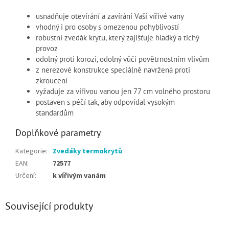
usnadňuje otevírání a zavírání Vaší vířivé vany
vhodný i pro osoby s omezenou pohyblivostí
robustní zvedák krytu, který zajišťuje hladký a tichý
provoz
odolný proti korozi, odolný vůči povětrnostním vlivům
z nerezové konstrukce speciálně navržená proti
zkroucení
vyžaduje za vířivou vanou jen 77 cm volného prostoru
postaven s péčí tak, aby odpovídal vysokým
standardům
Doplňkové parametry
Kategorie
:
Zvedáky termokrytů
EAN
:
72577
Určení
:
k vířivým vanám
Související produkty