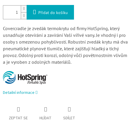
Přidat do košíku
Covercradle je zvedák termokrytu od firmy HotSpring, který
usnadňuje otevírání a zavírání Vaší vířivé vany. Je vhodný i pro
osoby s omezenou pohyblivostí. Robustní zvedák krytu má dva
pneumatické plynové tlumiče, které zajišťují hladký a tichý
provoz. Odolný proti korozi, odolný vůči povětrnostním vlivům
a je vyroben z odolných materiálů.
Detailní informace
ZEPTAT SE
HLÍDAT
SDÍLET