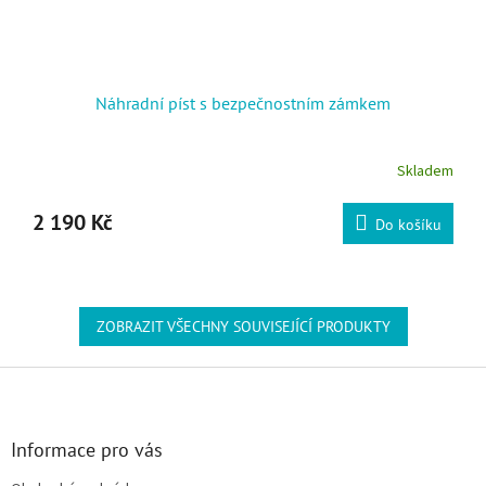
Náhradní píst s bezpečnostním zámkem
Skladem
2 190 Kč
Do košíku
ZOBRAZIT VŠECHNY SOUVISEJÍCÍ PRODUKTY
Zápatí
Informace pro vás