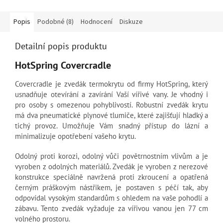
Popis
Podobné (8)
Hodnocení
Diskuze
Detailní popis produktu
HotSpring Covercradle
Covercradle je zvedák termokrytu od firmy HotSpring, který
usnadňuje otevírání a zavírání Vaší vířivé vany. Je vhodný i
pro osoby s omezenou pohyblivostí. Robustní zvedák krytu
má dva pneumatické plynové tlumiče, které zajišťují hladký a
tichý provoz. Umožňuje Vám snadný přístup do lázní a
minimalizuje opotřebení vašeho krytu.
Odolný proti korozi, odolný vůči povětrnostním vlivům a je
vyroben z odolných materiálů. Zvedák je vyroben z nerezové
konstrukce speciálně navržená proti zkroucení a opatřená
černým práškovým nástřikem, je postaven s péčí tak, aby
odpovídal vysokým standardům s ohledem na vaše pohodlí a
zábavu. Tento zvedák vyžaduje za vířivou vanou jen 77 cm
volného prostoru.