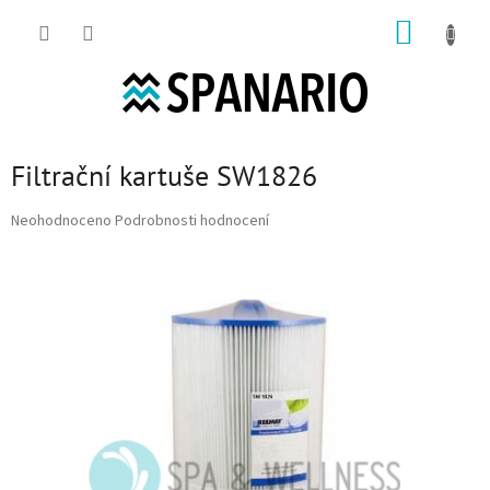
Přejít na obsah
NÁKUP
Filtrační kartuše SW1826
Průměrné hodnocení produktu je 0,0 z 5 hvězdiček.
Neohodnoceno
Podrobnosti hodnocení