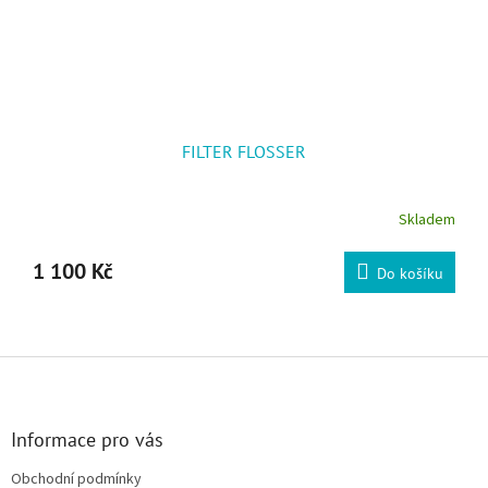
FILTER FLOSSER
Skladem
1 100 Kč
Do košíku
Zápatí
Informace pro vás
Obchodní podmínky