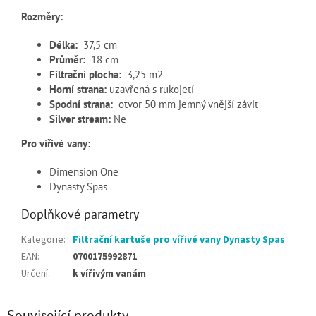
Rozměry:
Délka:
37,5 cm
Průměr:
18 cm
Filtrační plocha:
3,25 m2
Horní strana:
uzavřená s rukojetí
Spodní strana:
otvor 50 mm jemný vnější závit
Silver stream:
Ne
Pro vířivé vany:
Dimension One
Dynasty Spas
Doplňkové parametry
Kategorie
:
Filtrační kartuše pro vířivé vany Dynasty Spas
EAN
:
0700175992871
Určení
:
k vířivým vanám
Související produkty