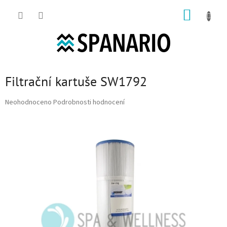
Přejít na obsah
NÁKUP
Filtrační kartuše SW1792
Průměrné hodnocení produktu je 0,0 z 5 hvězdiček.
Neohodnoceno
Podrobnosti hodnocení