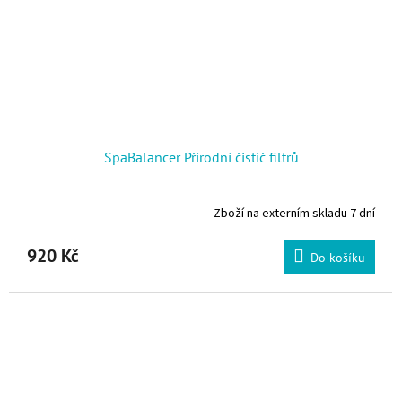
SpaBalancer Přírodní čistič filtrů
Zboží na externím skladu 7 dní
Průměrné hodnocení produktu je 5,0 z 5 hvězdiček.
920 Kč
Do košíku