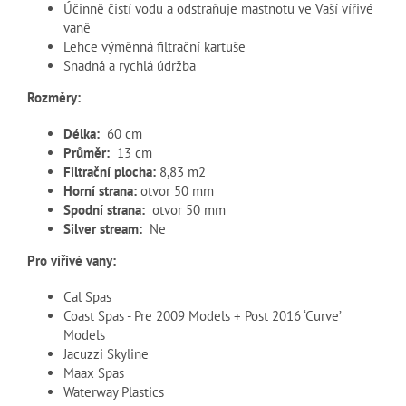
Účinně čistí vodu a odstraňuje mastnotu ve Vaší vířivé
vaně
Lehce výměnná filtrační kartuše
Snadná a rychlá údržba
Rozměry:
Délka:
60 cm
Průměr:
13 cm
Filtrační plocha:
8,83 m2
Horní strana:
otvor 50 mm
Spodní strana:
otvor 50 mm
Silver stream:
Ne
Pro vířivé vany:
Cal Spas
Coast Spas - Pre 2009 Models + Post 2016 ‘Curve’
Models
Jacuzzi Skyline
Maax Spas
Waterway Plastics