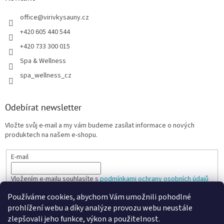
office
@
virivkysauny.cz
+420 605 440 544
+420 733 300 015
Spa & Wellness
spa_wellness_cz
Odebírat newsletter
Vložte svůj e-mail a my vám budeme zasílat informace o nových
produktech na našem e-shopu.
E-mail
Vložením e-mailu souhlasíte s
podmínkami ochrany osobních údajů
Používáme cookies, abychom Vám umožnili pohodlné
PŘIHLÁSIT SE
prohlížení webu a díky analýze provozu webu neustále
zlepšovali jeho funkce, výkon a použitelnost.