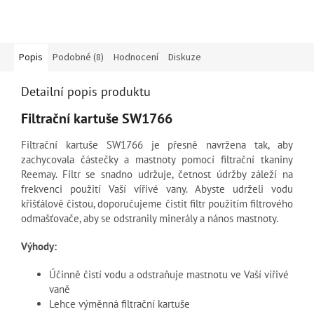
Popis
Podobné (8)
Hodnocení
Diskuze
Detailní popis produktu
Filtrační kartuše SW1766
Filtrační kartuše SW1766 je přesně navržena tak, aby
zachycovala částečky a mastnoty pomocí filtrační tkaniny
Reemay. Filtr se snadno udržuje, četnost údržby záleží na
frekvenci použití Vaší vířivé vany. Abyste udrželi vodu
křišťálově čistou, doporučujeme čistit filtr použitím filtrového
odmašťovače, aby se odstranily minerály a nános mastnoty.
Výhody:
Účinně čistí vodu a odstraňuje mastnotu ve Vaší vířivé
vaně
Lehce výměnná filtrační kartuše