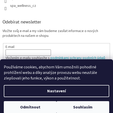
spa_wellness_cz
Odebírat newsletter
Vložte svůj e-mail a my vám budeme zasílat informace o nových
produktech na našem e-shopu.
E-mail
Vložením e-mailu souhlasíte s
podmínkami ochrany osobních údajů
Používáme cookies, abychom Vám umožnili pohodlné
PŘIHLÁSIT SE
prohlížení webu a díky analýze provozu webu neustále
zlepšovali jeho funkce, výkon a použitelnost.
Nastavení
Vytvořil Shoptet
Odmítnout
Souhlasím
Copyright 2026
SPANARIO
. Všechna práva vyhrazena.