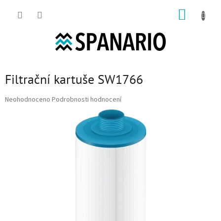
Přejít na obsah
NÁKUP
Filtrační kartuše SW1766
Průměrné hodnocení produktu je 0,0 z 5 hvězdiček.
Neohodnoceno
Podrobnosti hodnocení