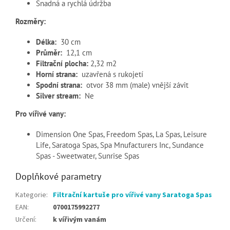
Snadná a rychlá údržba
Rozměry:
Délka:
30 cm
Průměr:
12,1 cm
Filtrační plocha:
2,32 m2
Horní strana:
uzavřená s rukojetí
Spodní strana:
otvor 38 mm (male) vnější závit
Silver stream:
Ne
Pro vířivé vany:
Dimension One Spas, Freedom Spas, La Spas, Leisure
Life, Saratoga Spas, Spa Mnufacturers Inc, Sundance
Spas - Sweetwater, Sunrise Spas
Doplňkové parametry
Kategorie
:
Filtrační kartuše pro vířivé vany Saratoga Spas
EAN
:
0700175992277
Určení
:
k vířivým vanám