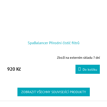
SpaBalancer Přírodní čistič filtrů
Zboží na externím skladu 7 dní
Průměrné hodnocení produktu je 5,0 z 5 hvězdiček.
920 Kč
Do košíku
ZOBRAZIT VŠECHNY SOUVISEJÍCÍ PRODUKTY
Zápatí