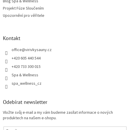
Blog Spa & Wellness
Projekt Fúze Sloučením
Upozornění pro věřitele
Kontakt
office
@
virivkysauny.cz
+420 605 440 544
+420 733 300 015
Spa & Wellness
spa_wellness_cz
Odebírat newsletter
Vložte svůj e-mail a my vám budeme zasílat informace o nových
produktech na našem e-shopu.