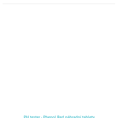
PH tester - Phenol Red náhradní tablety