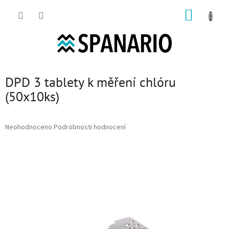
Přejít na obsah
NÁKUP
DPD 3 tablety k měření chlóru
(50x10ks)
Průměrné hodnocení produktu je 0,0 z 5 hvězdiček.
Neohodnoceno
Podrobnosti hodnocení