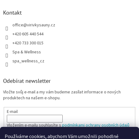
Kontakt
office
@
virivkysauny.cz
+420 605 440 544
+420 733 300 015
Spa & Wellness
spa_wellness_cz
Odebírat newsletter
Vložte svůj e-mail a my vám budeme zasílat informace o nových
produktech na našem e-shopu.
E-mail
Vložením e-mailu souhlasíte s
podmínkami ochrany osobních údajů
Používáme cookies, abychom Vám umožnili pohodlné