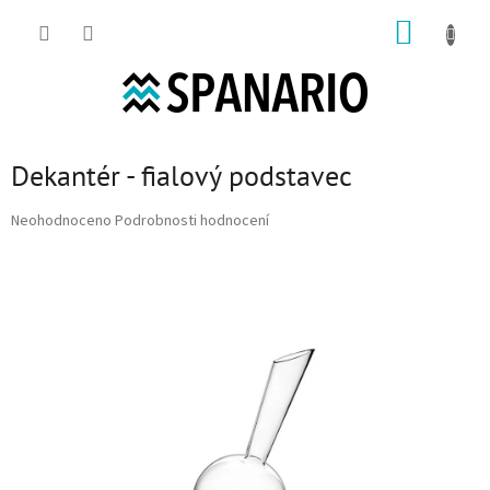
Přejít na obsah
NÁKUP
Dekantér - fialový podstavec
Průměrné hodnocení produktu je 0,0 z 5 hvězdiček.
Neohodnoceno
Podrobnosti hodnocení