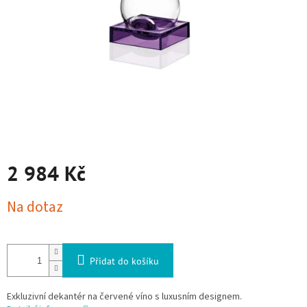
2 984 Kč
Měrná cena:
Na dotaz
Přidat do košíku
Exkluzivní dekantér na červené víno s luxusním designem.