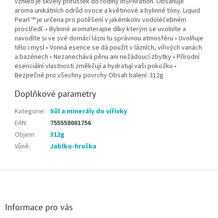
vzhled je skvělý přírůstek do rodiny inSPAration. Obsahuje
aroma unikátních odrůd ovoce a květinové a bylinné tóny. Liquid
Pearl ™ je určena pro potěšení v jakémkoliv vodoléčebném
prostředí. • Bylinné aromaterapie díky kterým se uvolníte a
navodíte si ve své domácí lázni tu správnou atmosféru • Uvolňuje
tělo i mysl • Vonná esence se dá použít v lázních, vířivých vanách
a bazénech • Nezanechává pěnu ani nežádoucí zbytky • Přírodní
esenciální vlastnosti změkčují a hydratují vaši pokožku •
Bezpečné pro všechny povrchy Obsah balení: 312g
Doplňkové parametry
Kategorie
:
Sůl a minerály do vířivky
EAN
:
755558001756
Objem
:
312g
Vůně
:
Jablko-hruška
Zápatí
Informace pro vás