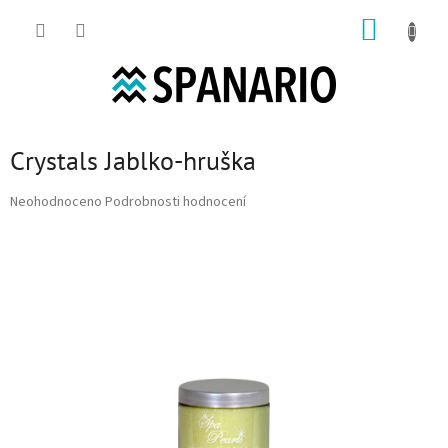
Přejít na obsah
NÁKUP
Crystals Jablko-hruška
Průměrné hodnocení produktu je 0,0 z 5 hvězdiček.
Neohodnoceno
Podrobnosti hodnocení