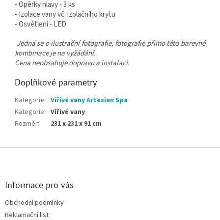
- Opěrky hlavy - 3 ks
- Izolace vany vč. izolačního krytu
- Osvětlení - LED
Jedná se o ilustrační fotografie, fotografie přímo této barevné
kombinace je na vyžádání.
Cena neobsahuje dopravu a instalaci.
Doplňkové parametry
Kategorie
:
Vířivé vany Artesian Spa
Kategorie
:
Vířivé vany
Rozměr
:
231 x 231 x 91 cm
Zápatí
Informace pro vás
Obchodní podmínky
Reklamační list