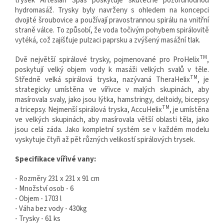
trysek Artesian Spas poskytuje skutečně pozoruhodnou
hydromasáž. Trysky byly navrženy s ohledem na koncepci
dvojité šroubovice a používají pravostrannou spirálu na vnitřní
straně válce. To způsobí, že voda točivým pohybem spirálovitě
vytéká, což zajišťuje pulzaci paprsku a zvýšený masážní tlak.
TM
Dvě největší spirálové trysky, pojmenované pro ProHelix
,
poskytují velký objem vody k masáži velkých svalů v těle.
TM
Středně velká spirálová tryska, nazývaná TheraHelix
, je
strategicky umístěna ve vířivce v malých skupinách, aby
masírovala svaly, jako jsou lýtka, hamstringy, deltoidy, bicepsy
TM
a tricepsy. Nejmenší spirálová tryska, AccuHelix
, je umístěna
ve velkých skupinách, aby masírovala větší oblasti těla, jako
jsou celá záda. Jako kompletní systém se v každém modelu
vyskytuje čtyři až pět různých velikostí spirálových trysek.
Specifikace vířivé vany:
- Rozměry 231 x 231 x 91 cm
- Množství osob - 6
- Objem - 1703 l
- Váha bez vody - 430kg
- Trysky - 61 ks