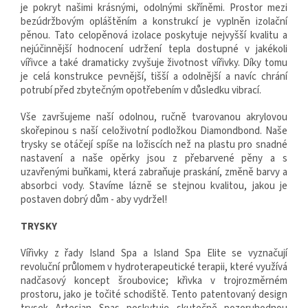
je pokryt našimi krásnými, odolnými skříněmi. Prostor mezi
bezúdržbovým opláštěním a konstrukcí je vyplněn izolační
pěnou. Tato celopěnová izolace poskytuje nejvyšší kvalitu a
nejúčinnější hodnocení udržení tepla dostupné v jakékoli
vířivce a také dramaticky zvyšuje životnost vířivky. Díky tomu
je celá konstrukce pevnější, tišší a odolnější a navíc chrání
potrubí před zbytečným opotřebením v důsledku vibrací.
Vše završujeme naší odolnou, ručně tvarovanou akrylovou
skořepinou s naší celoživotní podložkou Diamondbond. Naše
trysky se otáčejí spíše na ložiscích než na plastu pro snadné
nastavení a naše opěrky jsou z přebarvené pěny a s
uzavřenými buňkami, která zabraňuje praskání, změně barvy a
absorbci vody. Stavíme lázně se stejnou kvalitou, jakou je
postaven dobrý dům - aby vydržel!
TRYSKY
Vířivky z řady Island Spa a Island Spa Elite se vyznačují
revoluční průlomem v hydroterapeutické terapii, které využívá
nadčasový koncept šroubovice; křivka v trojrozměrném
prostoru, jako je točité schodiště. Tento patentovaný design