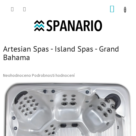
Přejít na obsah
NÁKUP
Artesian Spas - Island Spas - Grand
Bahama
Průměrné hodnocení produktu je 0,0 z 5 hvězdiček.
Neohodnoceno
Podrobnosti hodnocení