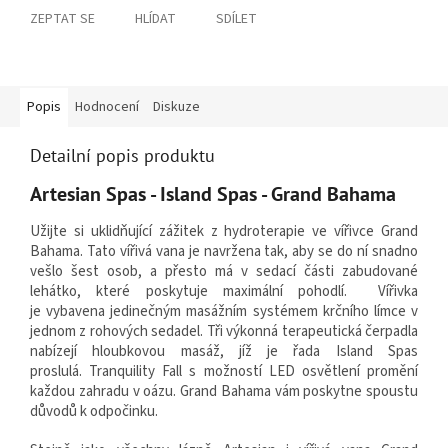
ZEPTAT SE
HLÍDAT
SDÍLET
Popis
Hodnocení
Diskuze
Detailní popis produktu
Artesian Spas - Island Spas - Grand Bahama
Užijte si uklidňující zážitek z hydroterapie ve vířivce Grand
Bahama. Tato vířivá vana
je navržena tak, aby se do ní snadno
vešlo šest osob, a přesto má v sedací části zabudované
lehátko, které poskytuje maximální pohodlí.
Vířivka
je
vybavena jedinečným masážním systémem krčního límce v
jednom z rohových sedadel. Tři výkonná terapeutická čerpadla
nabízejí hloubkovou masáž, jíž je řada Island Spas
proslulá.
Tranquility Fall s možností LED osvětlení promění
každou zahradu v oázu. Grand Bahama vám poskytne spoustu
důvodů k odpočinku.