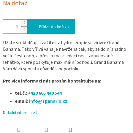
Na dotaz
Přidat do košíku
Užijte si uklidňující zážitek z hydroterapie ve vířivce Grand
Bahama. Tato vířivá vana
je navržena tak, aby se do ní snadno
vešlo šest osob, a přesto má v sedací části zabudované
lehátko, které poskytuje maximální pohodlí.
Grand Bahama
Vám dává spoustu důvodů k odpočinku.
Pro více informací nás prosím kontaktujte na:
tel.č.:
+420 605 440 544
email:
info@spanario.cz
Detailní informace