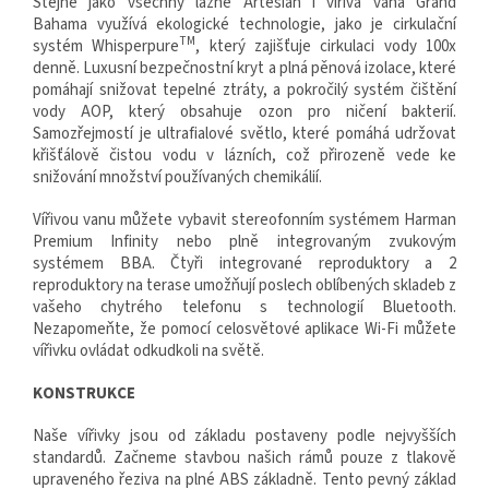
Stejně jako všechny lázně Artesian i
vířivá vana Grand
Bahama
využívá ekologické technologie, jako je cirkulační
TM
systém Whisperpure
, který zajišťuje cirkulaci vody 100x
denně. Luxusní bezpečnostní kryt a plná pěnová izolace, které
pomáhají snižovat tepelné ztráty, a pokročilý systém čištění
vody AOP, který obsahuje ozon pro ničení bakterií.
Samozřejmostí je ultrafialové světlo, které pomáhá udržovat
křišťálově čistou vodu v lázních, což přirozeně vede ke
snižování množství používaných chemikálií.
Vířivou vanu můžete vybavit stereofonním systémem Harman
Premium Infinity nebo plně integrovaným zvukovým
systémem BBA. Čtyři integrované reproduktory a 2
reproduktory na terase umožňují poslech oblíbených skladeb z
vašeho chytrého telefonu s technologií Bluetooth.
Nezapomeňte, že pomocí celosvětové aplikace Wi-Fi můžete
vířivku ovládat odkudkoli na světě.
KONSTRUKCE
Naše vířivky jsou od základu postaveny podle nejvyšších
standardů. Začneme stavbou našich rámů pouze z tlakově
upraveného řeziva na plné ABS základně. Tento pevný základ