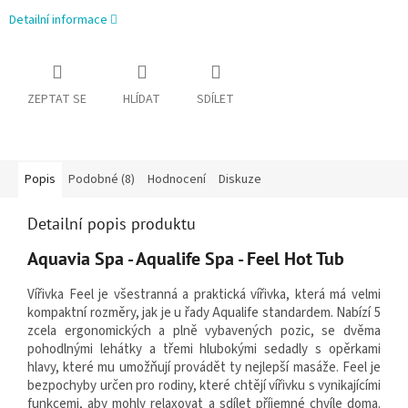
Detailní informace
ZEPTAT SE
HLÍDAT
SDÍLET
Popis
Podobné (8)
Hodnocení
Diskuze
Detailní popis produktu
Aquavia Spa - Aqualife Spa - Feel Hot Tub
Vířivka Feel je všestranná a praktická vířivka, která má velmi
kompaktní rozměry, jak je u řady Aqualife standardem. Nabízí 5
zcela ergonomických a plně vybavených pozic, se dvěma
pohodlnými lehátky a třemi hlubokými sedadly s opěrkami
hlavy, které mu umožňují provádět ty nejlepší masáže. Feel je
bezpochyby určen pro rodiny, které chtějí vířivku s vynikajícími
funkcemi, aby mohly relaxovat a sdílet příjemné chvíle doma.