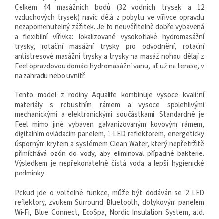
Celkem 44 masážních bodů (32 vodních trysek a 12
vzduchových trysek) navíc dělá z pobytu ve vířivce opravdu
nezapomenutelný zážitek. Je to neuvěřitelně dobře vybavená
a flexibilní vířivka: lokalizované vysokotlaké hydromasážní
trysky, rotační masážní trysky pro odvodnění, rotační
antistresové masážní trysky a trysky na masáž nohou dělají z
Feel opravdovou domácí hydromasážní vanu, ať už na terase, v
na zahradu nebo uvnitř.
Tento model z rodiny Aqualife kombinuje vysoce kvalitní
materiály s robustním rámem a vysoce spolehlivými
mechanickými a elektronickými součástkami. Standardně je
Feel mimo jiné vybaven galvanizovaným kovovým rámem,
digitálním ovládacím panelem, 1 LED reflektorem, energeticky
úsporným krytem a systémem Clean Water, který nepřetržitě
přimíchává ozón do vody, aby eliminoval případné bakterie.
Výsledkem je nepřekonatelně čistá voda a lepší hygienické
podmínky.
Pokud jde o volitelné funkce, může být dodáván se 2 LED
reflektory, zvukem Surround Bluetooth, dotykovým panelem
Wi-Fi, Blue Connect, EcoSpa, Nordic Insulation System, atd.