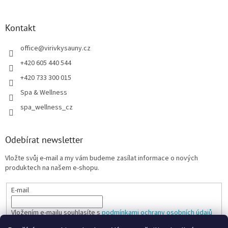
Kontakt
office
@
virivkysauny.cz
+420 605 440 544
+420 733 300 015
Spa & Wellness
spa_wellness_cz
Odebírat newsletter
Vložte svůj e-mail a my vám budeme zasílat informace o nových
produktech na našem e-shopu.
E-mail
Vložením e-mailu souhlasíte s
podmínkami ochrany osobních údajů