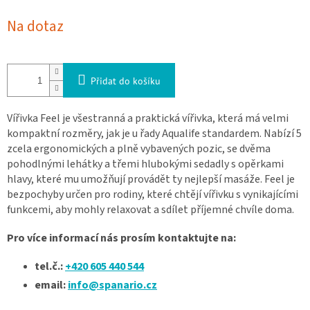
Měrná cena:
Na dotaz
Přidat do košíku
Vířivka Feel je všestranná a praktická vířivka, která má velmi
kompaktní rozměry, jak je u řady Aqualife standardem. Nabízí 5
zcela ergonomických a plně vybavených pozic, se dvěma
pohodlnými lehátky a třemi hlubokými sedadly s opěrkami
hlavy, které mu umožňují provádět ty nejlepší masáže. Feel je
bezpochyby určen pro rodiny, které chtějí vířivku s vynikajícími
funkcemi, aby mohly relaxovat a sdílet příjemné chvíle doma.
Pro více informací nás prosím kontaktujte na:
tel.č.:
+420 605 440 544
email:
info@spanario.cz