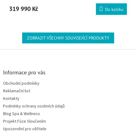
319 990 Kč
Do košíku
ZOBRAZIT VŠECHNY SOUVISEJÍCÍ PRODUKTY
Zápatí
Informace pro vás
Obchodní podmínky
Reklamační list
Kontakty
Podmínky ochrany osobních údajů
Blog Spa & Wellness
Projekt Fúze Sloučením
Upozornění pro věřitele