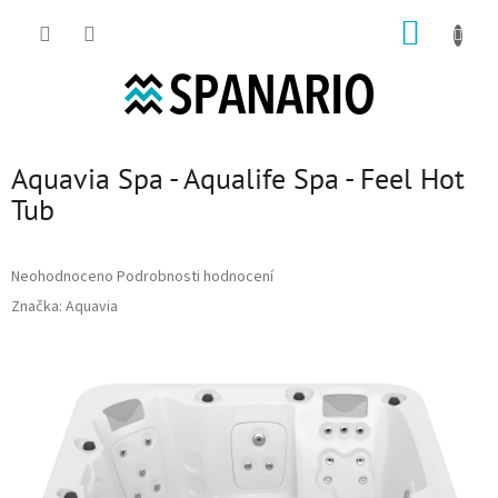
Přejít na obsah
NÁKUP
Aquavia Spa - Aqualife Spa - Feel Hot
Tub
Průměrné hodnocení produktu je 0,0 z 5 hvězdiček.
Neohodnoceno
Podrobnosti hodnocení
Značka:
Aquavia